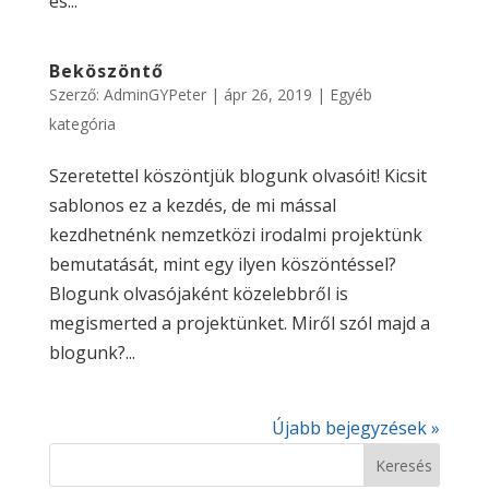
és...
Beköszöntő
Szerző:
AdminGYPeter
|
ápr 26, 2019
|
Egyéb
kategória
Szeretettel köszöntjük blogunk olvasóit! Kicsit
sablonos ez a kezdés, de mi mással
kezdhetnénk nemzetközi irodalmi projektünk
bemutatását, mint egy ilyen köszöntéssel?
Blogunk olvasójaként közelebbről is
megismerted a projektünket. Miről szól majd a
blogunk?...
Újabb bejegyzések »