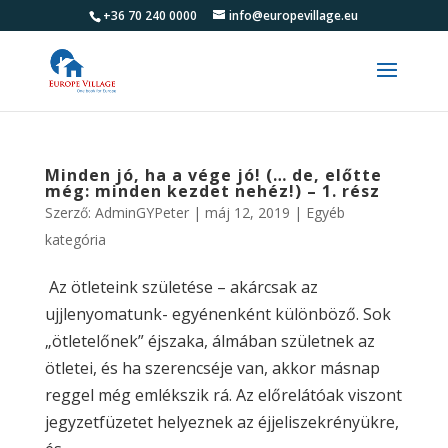
+36 70 240 0000
info@europevillage.eu
Minden jó, ha a vége jó! (… de, előtte
még: minden kezdet nehéz!) – 1. rész
Szerző:
AdminGYPeter
|
máj 12, 2019
|
Egyéb
kategória
Az ötleteink születése – akárcsak az
ujjlenyomatunk- egyénenként különböző. Sok
„ötletelőnek” éjszaka, álmában születnek az
ötletei, és ha szerencséje van, akkor másnap
reggel még emlékszik rá. Az előrelátóak viszont
jegyzetfüzetet helyeznek az éjjeliszekrényükre,